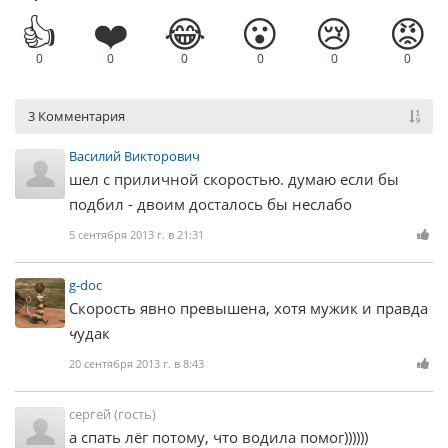
👍
❤️
😂
😮
😢
😡
0
0
0
0
0
0
3 Комментария
Василий Викторович
шел с приличной скоростью. думаю если бы
подбил - двоим досталось бы неслабо
5 сентября 2013 г. в 21:31
g-doc
Скорость явно превышена, хотя мужик и правда
ч
удак
20 сентября 2013 г. в 8:43
сергей (гость)
а спать лёг потому, что водила помог))))))