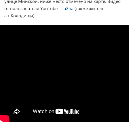
улице Минской, ниже место отмечено на карте. Видео
от пользователя YouTube -
La2ha
(также житель
а.г.Колодищи).
Цитата из слов автора видео: