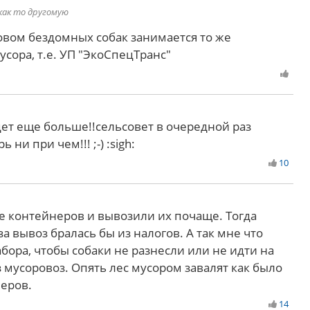
как то другомую
овом бездомных собак занимается то же
сора, т.е. УП "ЭкоСпецТранс"
ет еще больше!!сельсовет в очередной раз
 ни при чем!!! ;-) :sigh:
10
 контейнеров и вывозили их почаще. Тогда
а вывоз бралась бы из налогов. А так мне что
бора, чтобы собаки не разнесли или не идти на
 мусоровоз. Опять лес мусором завалят как было
еров.
14