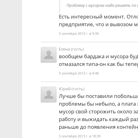
Проблему с мусором надо решать по 
Есть интересный момент. Отл
предприятие, что и вывозом му
5 сентября 2013 г. в 9:39
Елена (гость)
вообщем бардака и мусора буд
отмазался типа-он как бы теперь
5 сентября 2013 г. в 9:48
Юрий (гость)
Лучше бы поставили побольше
проблемы бы небыло, а плата з
мусор свой сторожить около за
работу и выжидать каждый раз
раньше до появления контейн
5 сентября 2013 г. в 18:39