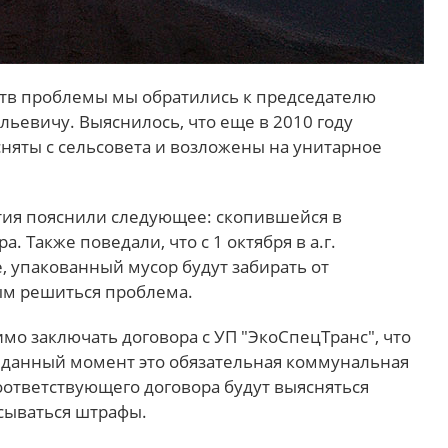
ств проблемы мы обратились к председателю
льевичу. Выяснилось, что еще в 2010 году
сняты с сельсовета и возложены на унитарное
ия пояснили следующее: скопившейся в
. Также поведали, что с 1 октября в а.г.
 упакованный мусор будут забирать от
ым решиться проблема.
имо заключать договора с УП "ЭкоСпецТранс", что
а данный момент это обязательная коммунальная
оответствующего договора будут выясняться
сываться штрафы.