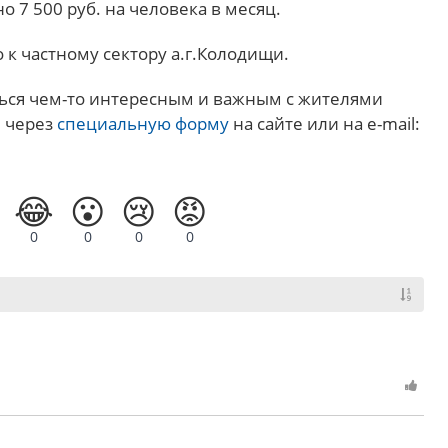
о 7 500 руб. на человека в месяц.
 к частному сектору а.г.Колодищи.
ься чем-то интересным и важным с жителями
я через
специальную форму
на сайте или на e-mail:
😂
😮
😢
😡
0
0
0
0