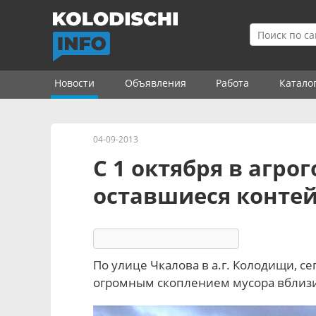
Новости
Объявления
Работа
Катало
04-09-2013
С 1 октября в агр
оставшиеся контей
11864
36
комментариев
По улице Чкалова в а.г. Колодищи, се
огромным скоплением мусора вблиз