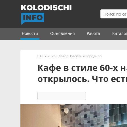
Новости
Объявления
Работа
Катало
01-07-2026
Автор:
Василий Городило
Кафе в стиле 60-х 
открылось. Что ес
2207
18 реакций