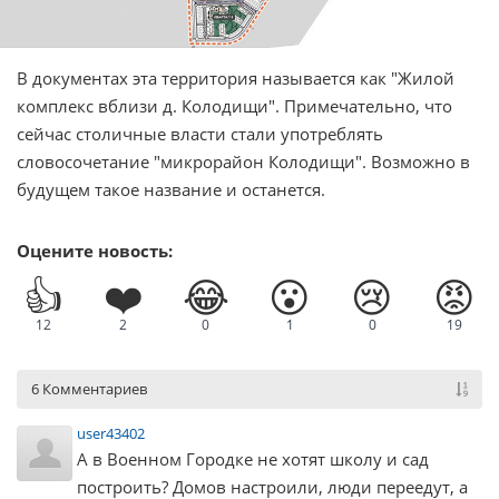
В документах эта территория называется как "Жилой
комплекс вблизи д. Колодищи". Примечательно, что
сейчас столичные власти стали употреблять
словосочетание "микрорайон Колодищи". Возможно в
будущем такое название и останется.
Оцените новость:
👍
❤️
😂
😮
😢
😡
12
2
0
1
0
19
6 Комментариев
user43402
А в Военном Городке не хотят школу и сад
построить? Домов настроили, люди переедут, а