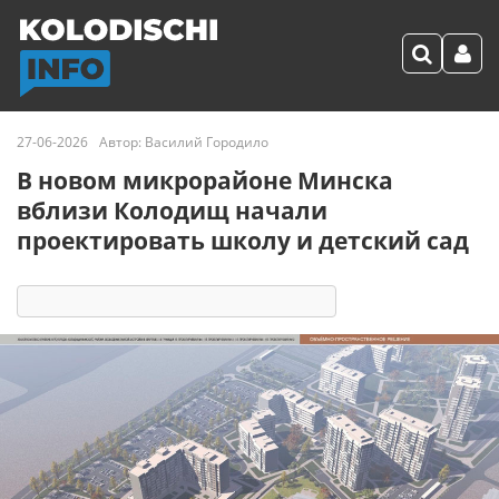
27-06-2026
Автор:
Василий Городило
В новом микрорайоне Минска
вблизи Колодищ начали
проектировать школу и детский сад
6483
6
комментариев
34 реакции