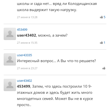
школы и сада нет… вряд ли Колодищанская
школа выдержит такую нагрузку.
5
27 июня в 13:28
453499
user43402
, можно, а зачем?
1
27 июня в 15:35
user43335
Интересный вопрос… А Вы что-то решаете?
27 июня в 23:27
user43402
453499
, Затем, что здесь построили 10 9-
этажных домов и здесь будет жить много
многодетных семей. Может Вы не в курсе
просто..