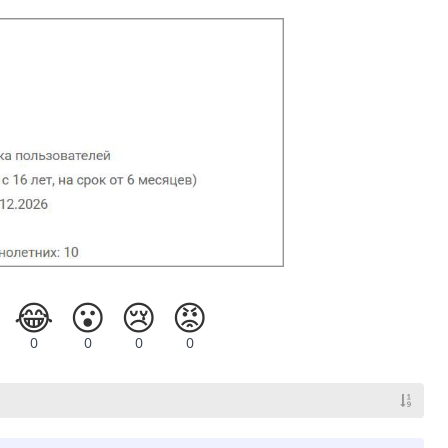
😂
😮
😢
😡
0
0
0
0