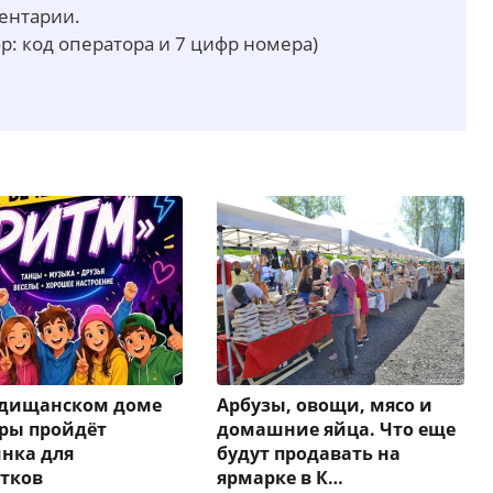
ментарии.
р: код оператора и 7 цифр номера)
одищанском доме
Арбузы, овощи, мясо и
ры пройдёт
домашние яйца. Что еще
нка для
будут продавать на
тков
ярмарке в К…