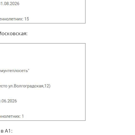
осковская:
в А1: