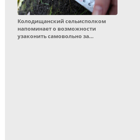
Колодищанский сельисполком
напоминает о возможности
узаконить самовольно за…