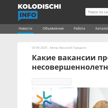
Новости
Объявления
Работа
Катало
03-06-2026
Автор:
Василий Городило
Какие вакансии п
несовершеннолетн
2543
9 реакций