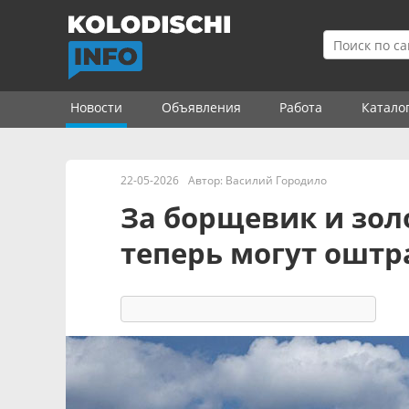
Новости
Объявления
Работа
Катало
22-05-2026
Автор:
Василий Городило
За борщевик и зол
теперь могут ошт
4618
3
комментария
32 реакции