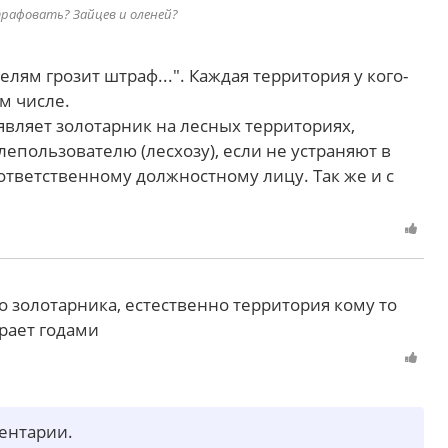
трафовать? Зайцев и оленей?
лям грозит штраф...". Каждая территория у кого-
ом числе.
вляет золотарник на лесных территориях,
пользователю (лесхозу), если не устраняют в
ответственному должностному лицу. Так же и с
го золотарника, естественно территория кому то
рает годами
ментарии.