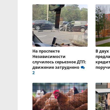
На проспекте
В двух
Независимости
предла
случилось серьезное ДТП:
кредит
движение затруднено
поруч
2