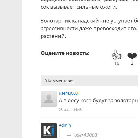
сок вызывает сильные ожоги.
Золотарник канадский - не уступает б
агрессивности даже превосходит его
растений.
👍
❤️
Оцените новость:
16
2
3 Комментария
user43003
А в лесу кого будут за золота
28 мая в 14:48
Admin
"user43003"