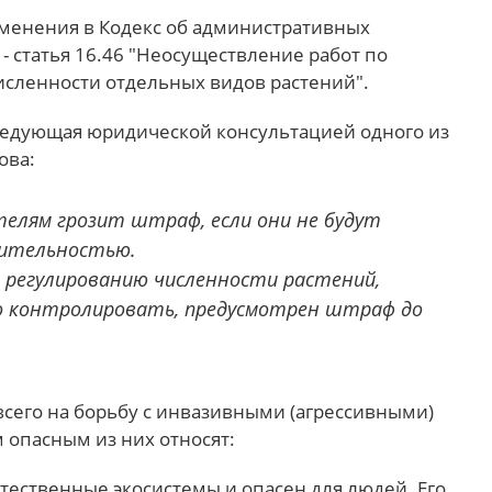
изменения в Кодекс об административных
 статья 16.46 "Неосуществление работ по
исленности отдельных видов растений".
ведующая юридической консультацией одного из
ова:
елям грозит штраф, если они не будут
тительностью.
 регулированию численности растений,
о контролировать, предусмотрен штраф до
сего на борьбу с инвазивными (агрессивными)
 опасным из них относят:
тественные экосистемы и опасен для людей. Его