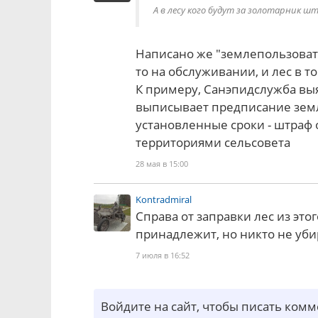
А в лесу кого будут за золотарник ш
Написано же "землепользовате
то на обслуживании, и лес в т
К примеру, Санэпидслужба выя
выписывает предписание земле
установленные сроки - штраф 
территориями сельсовета
28 мая в 15:00
Kontradmiral
Справа от заправки лес из это
принадлежит, но никто не уби
7 июля в 16:52
Войдите на сайт, чтобы писать ком