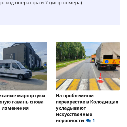
р: код оператора и 7 цифр номера)
писание маршртуки
На проблемном
еную гавань снова
перекрестке в Колодищах
и изменения
укладывают
искусственные
неровности
1