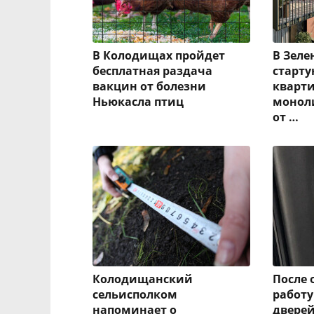
В Колодищах пройдет
В Зеле
бесплатная раздача
старт
вакцин от болезни
кварти
Ньюкасла птиц
монол
от …
Колодищанский
После 
сельисполком
работу
напоминает о
дверей