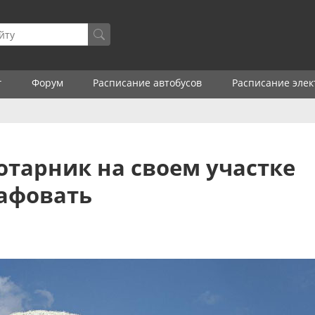
г
Форум
Расписание автобусов
Расписание элек
отарник на своем участке
рафовать