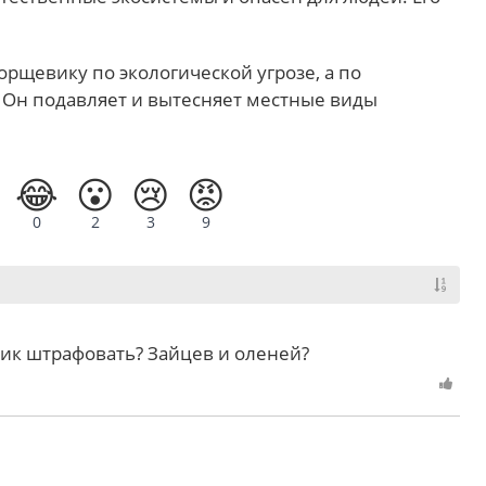
орщевику по экологической угрозе, а по
. Он подавляет и вытесняет местные виды
😂
😮
😢
😡
0
2
3
9
рник штрафовать? Зайцев и оленей?