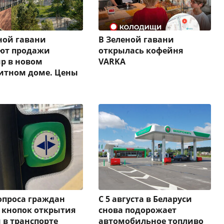
ной гавани
В Зеленой гавани
уют продажи
открылась кофейня
р в новом
VARKA
итном доме. Цены
опроса граждан
С 5 августа в Беларуси
 кнопок открытия
снова подорожает
 в транспорте
автомобильное топливо