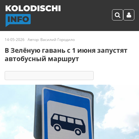
14-05-2026
Автор:
Василий Городило
В Зелёную гавань с 1 июня запустят
автобусный маршрут
6701
8
комментариев
50 реакций