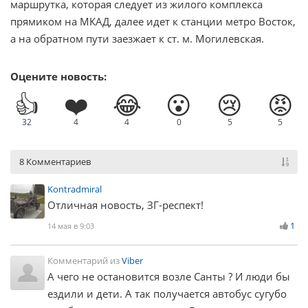
маршрутка, которая следует из жилого комплекса
прямиком на МКАД, далее идет к станции метро Восток,
а на обратном пути заезжает к ст. м. Могилевская.
Оцените новость:
👍
❤️
😂
😮
😢
😡
32
4
4
0
5
5
8 Комментариев
Kontradmiral
Отличная новость, ЗГ-респект!
1
14 мая в 9:03
Комментарий из
Viber
А чего не остановится возле Санты ? И люди бы
ездили и дети. А так получается автобус сугубо