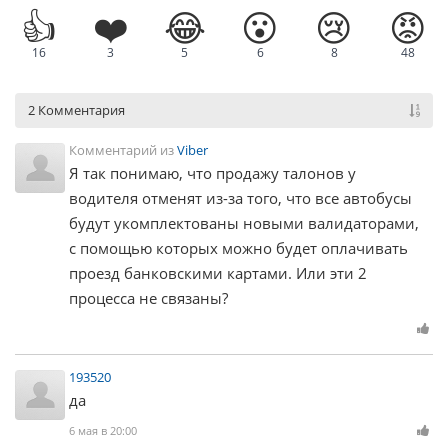
👍
❤️
😂
😮
😢
😡
16
3
5
6
8
48
2 Комментария
Комментарий из
Viber
Я так понимаю, что продажу талонов у
водителя отменят из-за того, что все автобусы
будут укомплектованы новыми валидаторами,
с помощью которых можно будет оплачивать
проезд банковскими картами. Или эти 2
процесса не связаны?
193520
да
6 мая в 20:00