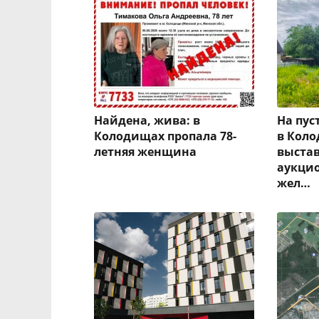
Найдена, жива: в
На пу
Колодищах пропала 78-
в Коло
летняя женщина
выста
аукцио
жел…