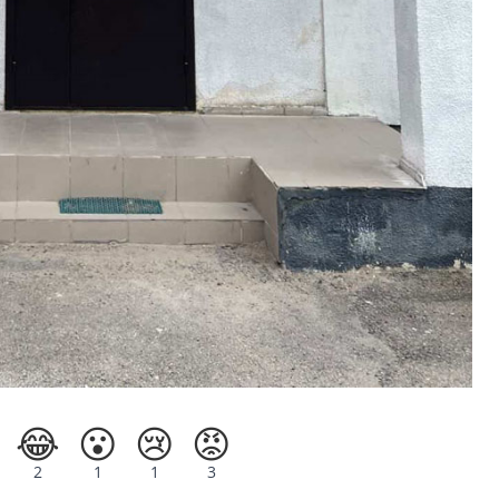
😂
😮
😢
😡
2
1
1
3