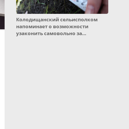
Колодищанский сельисполком
напоминает о возможности
узаконить самовольно за…