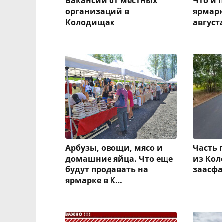
Вакансии от местных
Что и 
организаций в
ярмарк
Колодищах
август
Арбузы, овощи, мясо и
Часть 
домашние яйца. Что еще
из Кол
будут продавать на
заасф
ярмарке в К…