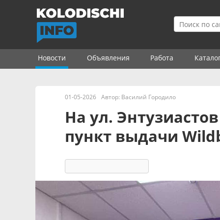
Новости
Объявления
Работа
Катало
01-05-2026
Автор:
Василий Городило
На ул. Энтузиасто
пункт выдачи Wildb
2432
39 реакций