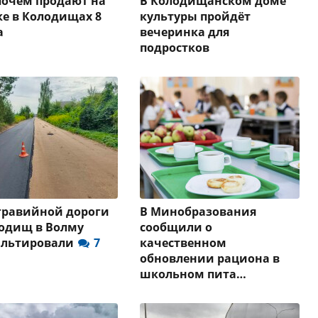
почём продают на
В Колодищанском доме
е в Колодищах 8
культуры пройдёт
а
вечеринка для
подростков
гравийной дороги
В Минобразования
одищ в Волму
сообщили о
альтировали
7
качественном
обновлении рациона в
школьном пита…