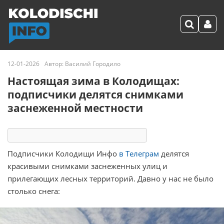
12-01-2026
Автор:
Василий Городило
Настоящая зима в Колодищах:
подписчики делятся снимками
заснеженной местности
4484
2
комментария
41 реакция
Подписчики Колодищи Инфо
в Телеграм
делятся
красивыми снимками заснеженных улиц и
прилегающих лесных территорий. Давно у нас не было
столько снега: