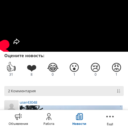
Оцените новость:
👍
❤️
😂
😮
😢
😡
31
8
0
1
0
1
2 Комментария
user43048
Объявления
Работа
Новости
Ещё