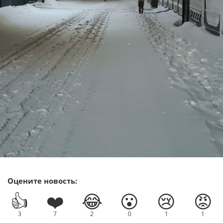
Оцените новость:
👍
❤️
😂
😮
😢
😡
3
7
2
0
1
1