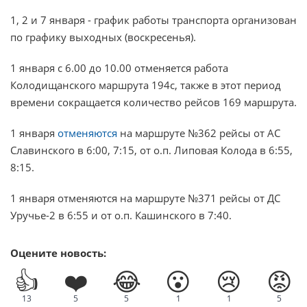
1, 2 и 7 января - график работы транспорта организован
по графику выходных (воскресенья).
1 января с 6.00 до 10.00 отменяется работа
Колодищанского маршрута 194с, также в этот период
времени сокращается количество рейсов 169 маршрута.
1 января
отменяются
на маршруте №362 рейсы от АС
Славинского в 6:00, 7:15, от о.п. Липовая Колода в 6:55,
8:15.
1 января отменяются на маршруте №371 рейсы от ДС
Уручье-2 в 6:55 и от о.п. Кашинского в 7:40.
Оцените новость:
👍
❤️
😂
😮
😢
😡
13
5
5
1
1
5