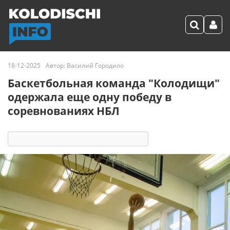
18-12-2025
Автор:
Василий Городило
Баскетбольная команда "Колодищи"
одержала еще одну победу в
соревнованиях НБЛ
1191
1
комментарий
8 реакций