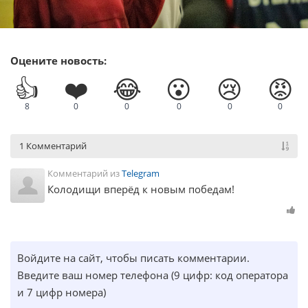
Оцените новость:
👍
❤️
😂
😮
😢
😡
8
0
0
0
0
0
1 Комментарий
Комментарий из
Telegram
Колодищи вперёд к новым победам!
Войдите на сайт, чтобы писать комментарии.
Введите ваш номер телефона (9 цифр: код оператора
и 7 цифр номера)