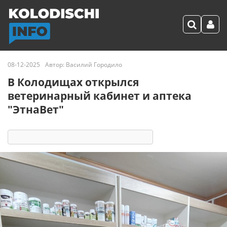
08-12-2025
Автор:
Василий Городило
В Колодищах открылся
ветеринарный кабинет и аптека
"ЭтнаВет"
6331
7
комментариев
63 реакции