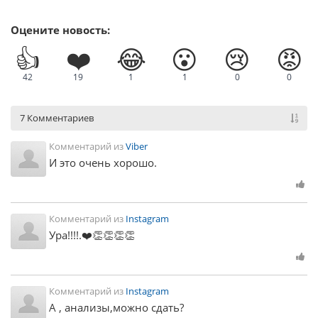
Оцените новость:
👍
❤️
😂
😮
😢
😡
42
19
1
1
0
0
7 Комментариев
Комментарий из
Viber
И это очень хорошо.
Комментарий из
Instagram
Ура!!!!.❤️👏👏👏👏
Комментарий из
Instagram
А , анализы,можно сдать?