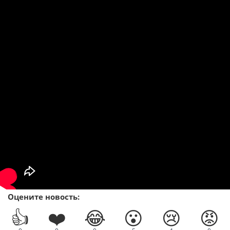
Оцените новость:
👍
❤️
😂
😮
😢
😡