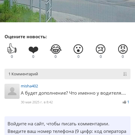
Оцените новость:
👍
❤️
😂
😮
😢
😡
0
0
0
0
0
0
1 Комментарий
misha402
А будет дополнение? Что именно у водителя....
1
30 мая 2025 г. в 8:42
Войдите на сайт, чтобы писать комментарии.
Введите ваш номер телефона (9 цифр: код оператора