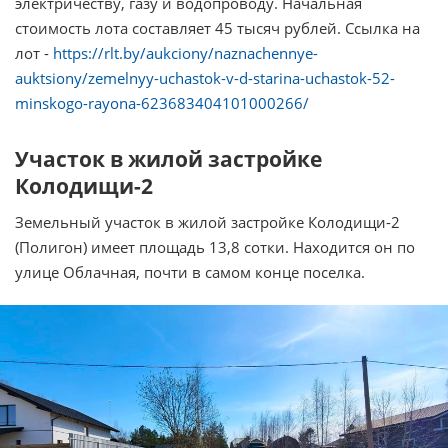
электричеству, газу и водопроводу. Начальная
стоимость лота составляет 45 тысяч рублей. Ссылка на
лот -
https://rlt.by/aukciony/naznachennye-
auktsiony/zemelnyy-uchastok-v-d-starina-uchastok-52-
minskogo-rayona-623683404101000266/
Участок в жилой застройке
Колодищи-2
Земельный участок в жилой застройке Колодищи-2
(Полигон) имеет площадь 13,8 сотки. Находится он по
улице Облачная, почти в самом конце поселка.