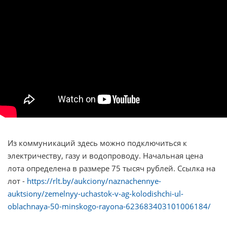
Из коммуникаций здесь можно подключиться к
электричеству, газу и водопроводу. Начальная цена
лота определена в размере 75 тысяч рублей. Ссылка на
лот -
https://rlt.by/aukciony/naznachennye-
auktsiony/zemelnyy-uchastok-v-ag-kolodishchi-ul-
oblachnaya-50-minskogo-rayona-623683403101006184/