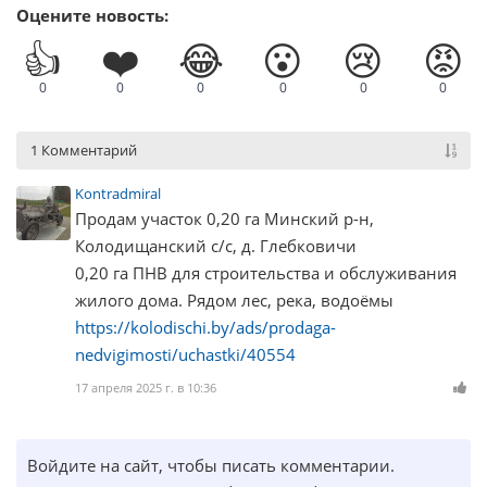
Оцените новость:
👍
❤️
😂
😮
😢
😡
0
0
0
0
0
0
1 Комментарий
Kontradmiral
Продам участок 0,20 га Минский р-н,
Колодищанский с/с, д. Глебковичи
0,20 га ПНВ для строительства и обслуживания
жилого дома. Рядом лес, река, водоёмы
https://kolodischi.by/ads/prodaga-
nedvigimosti/uchastki/40554
17 апреля 2025 г. в 10:36
Войдите на сайт, чтобы писать комментарии.