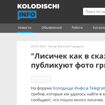
Новости
Объявления
Работа
Катало
04-07-2024
Автор:
Василий Городило
"Лисичек как в ск
публикуют фото гр
13912
На форуме
Колодищи Инфо в Telegra
грибов, которые им удалось найти в
сообщают, что пошло много лисичек.