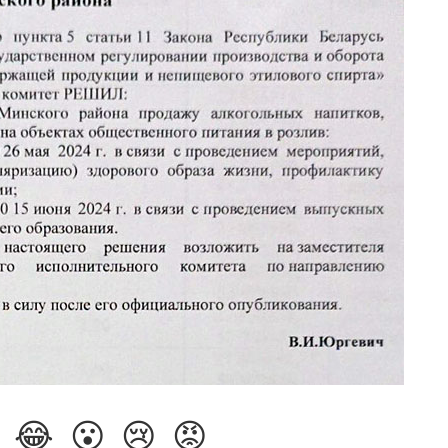
😂
😮
😢
😡