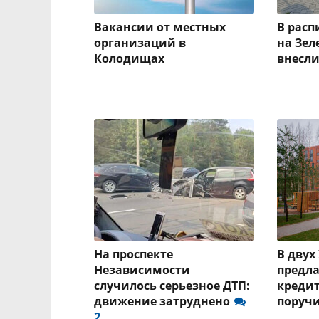
Вакансии от местных
В рас
организаций в
на Зел
Колодищах
внесл
На проспекте
В двух
Независимости
предла
случилось серьезное ДТП:
кредит
движение затруднено
поруч
2