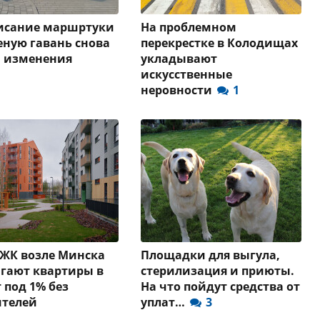
писание маршртуки
На проблемном
еную гавань снова
перекрестке в Колодищах
и изменения
укладывают
искусственные
неровности
1
 ЖК возле Минска
Площадки для выгула,
гают квартиры в
стерилизация и приюты.
 под 1% без
На что пойдут средства от
ителей
уплат…
3