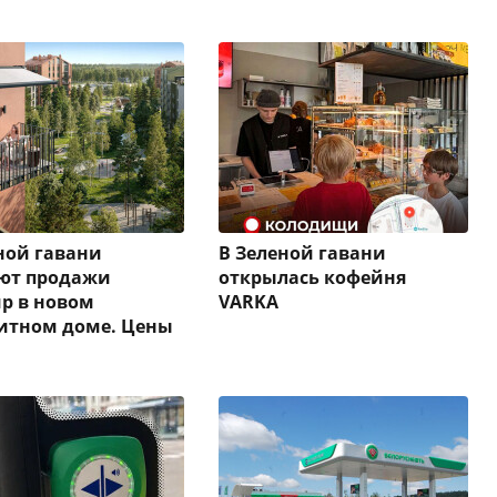
ной гавани
В Зеленой гавани
уют продажи
открылась кофейня
р в новом
VARKA
итном доме. Цены