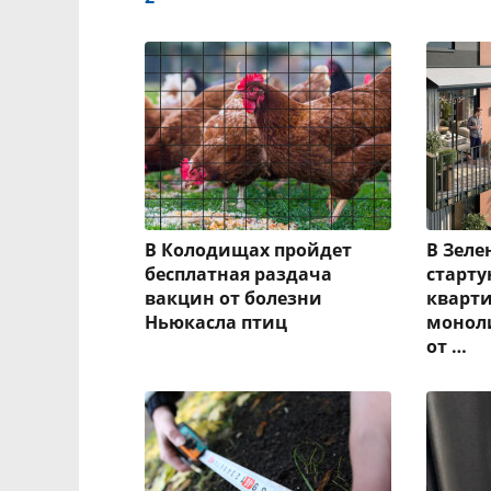
В Колодищах пройдет
В Зеле
бесплатная раздача
старт
вакцин от болезни
кварти
Ньюкасла птиц
монол
от …