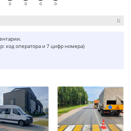
0
0
0
0
ментарии.
р: код оператора и 7 цифр номера)