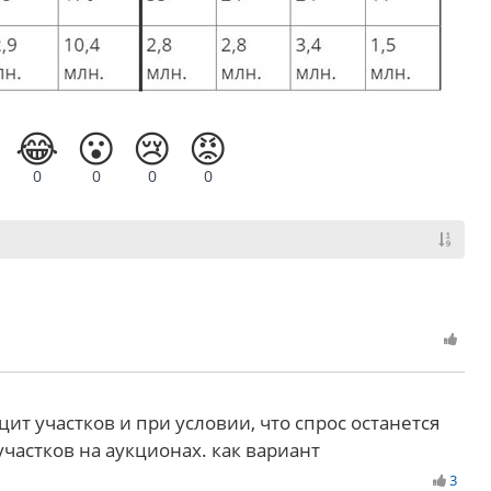
😂
😮
😢
😡
0
0
0
0
ит участков и при условии, что спрос останется
частков на аукционах. как вариант
3