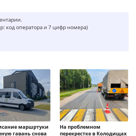
ментарии.
р: код оператора и 7 цифр номера)
писание маршртуки
На проблемном
еную гавань снова
перекрестке в Колодищах