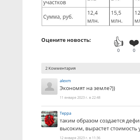
👍
❤️
Оцените новость:
0
0
2 Комментария
alexm
Экономят на земле?))
11 января 2023 г. в 22:48
Терра
таким образом создается дефиц
высоким, вырастет стоимость у
12 января 2023 г. в 11:36