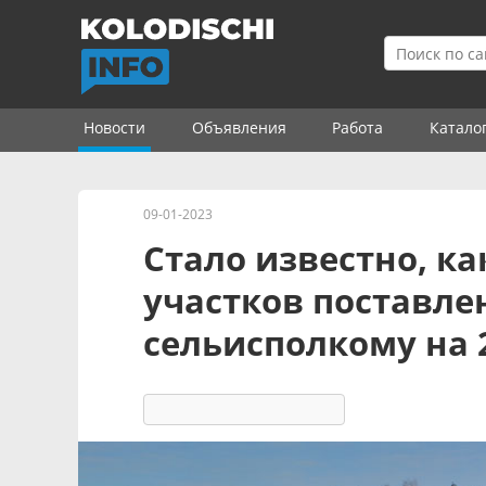
Новости
Объявления
Работа
Катало
09-01-2023
Стало известно, к
участков поставл
сельисполкому на 
4407
2
комментария