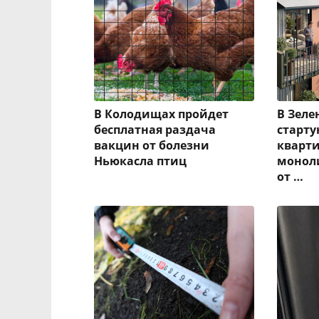
В Колодищах пройдет
В Зеле
бесплатная раздача
старт
вакцин от болезни
кварти
Ньюкасла птиц
монол
от …