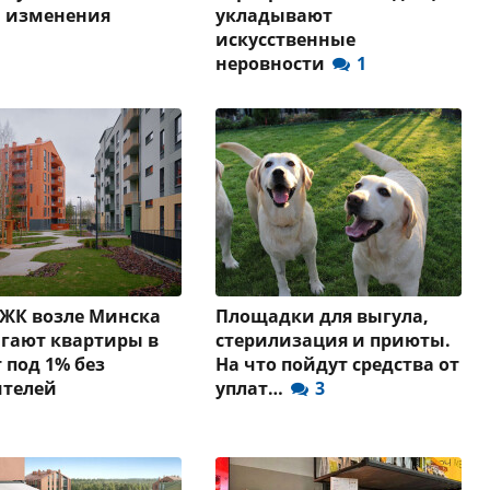
и изменения
укладывают
искусственные
неровности
1
 ЖК возле Минска
Площадки для выгула,
гают квартиры в
стерилизация и приюты.
 под 1% без
На что пойдут средства от
ителей
уплат…
3