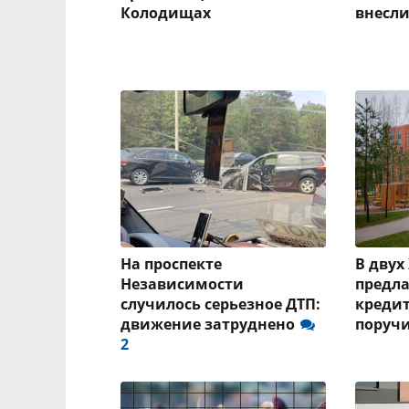
Колодищах
внесл
На проспекте
В двух
Независимости
предла
случилось серьезное ДТП:
кредит
движение затруднено
поруч
2