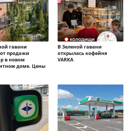
ной гавани
В Зеленой гавани
уют продажи
открылась кофейня
р в новом
VARKA
итном доме. Цены