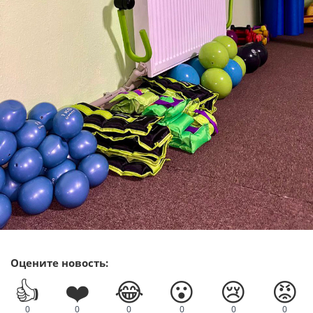
Оцените новость:
👍
❤️
😂
😮
😢
😡
0
0
0
0
0
0