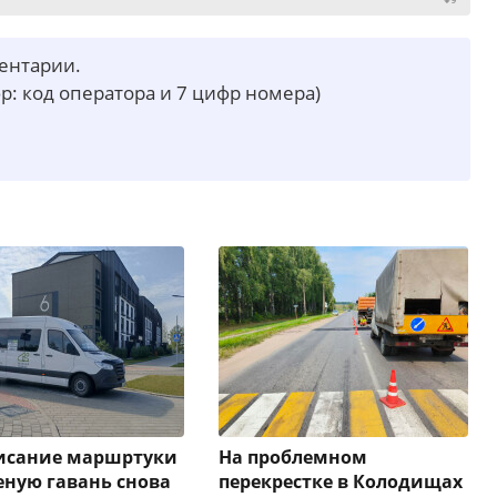
ментарии.
р: код оператора и 7 цифр номера)
писание маршртуки
На проблемном
еную гавань снова
перекрестке в Колодищах