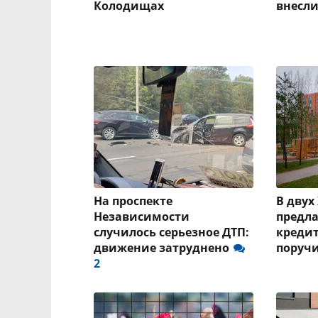
Колодищах
внесл
На проспекте
В двух
Независимости
предла
случилось серьезное ДТП:
кредит
движение затруднено
поруч
2