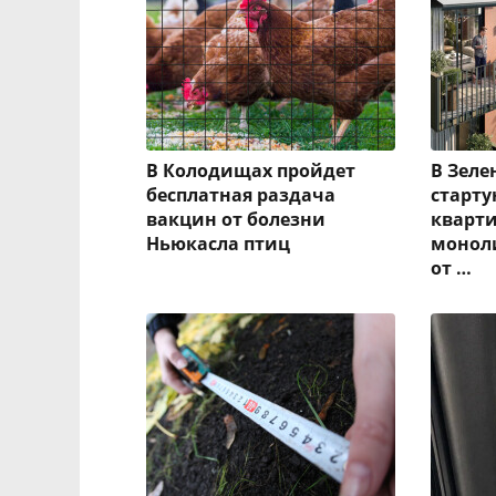
В Колодищах пройдет
В Зеле
бесплатная раздача
старт
вакцин от болезни
кварти
Ньюкасла птиц
монол
от …