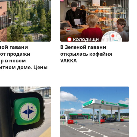
ной гавани
В Зеленой гавани
уют продажи
открылась кофейня
р в новом
VARKA
итном доме. Цены