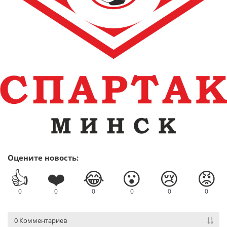
Оцените новость:
👍
❤️
😂
😮
😢
😡
0
0
0
0
0
0
0 Комментариев