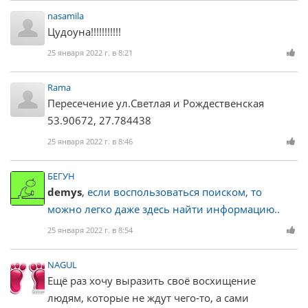
nasamila
Цудоуна!!!!!!!!!!!
25 января 2022 г. в 8:21
Rama
Пересечение ул.Светлая и Рождественская
53.90672, 27.784438
25 января 2022 г. в 8:46
БЕГУН
demys
,
если воспользоваться поиском, то
можно легко даже здесь найти информацию..
25 января 2022 г. в 8:54
NAGUL
Ещё раз хочу выразить своё восхищение
людям, которые не ждут чего-то, а сами