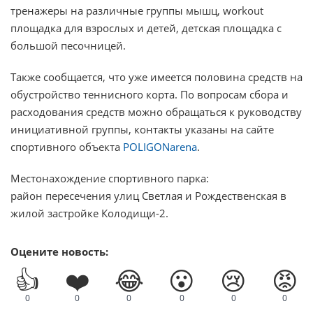
тренажеры на различные группы мышц, workout
площадка для взрослых и детей, детская площадка с
большой песочницей.
Также сообщается, что уже имеется половина средств на
обустройство теннисного корта. По вопросам сбора и
расходования средств можно обращаться к руководству
инициативной группы, контакты указаны на сайте
спортивного объекта
PОLIGONarena
.
Местонахождение спортивного парка:
район пересечения улиц Светлая и Рождественская в
жилой застройке Колодищи-2.
Оцените новость:
👍
❤️
😂
😮
😢
😡
0
0
0
0
0
0