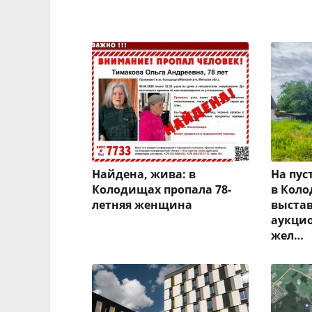
Найдена, жива: в
На пу
Колодищах пропала 78-
в Коло
летняя женщина
выста
аукцио
жел…