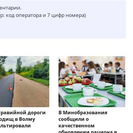
ментарии.
р: код оператора и 7 цифр номера)
гравийной дороги
В Минобразования
одищ в Волму
сообщили о
альтировали
качественном
обновлении рациона в