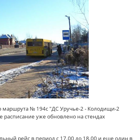
о маршрута № 194с "ДС Уручье-2 - Колодищи-2
е расписание уже обновлено на стендах
ьный рейс в период с 17.00 до 18.00 и еще один в