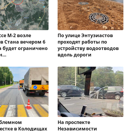
ссе М-2 возле
По улице Энтузиастов
в Стана вечером 6
проходят работы по
а будет ограничено
устройству водоотводов
н…
вдоль дороги
облемном
На проспекте
естке в Колодищах
Независимости