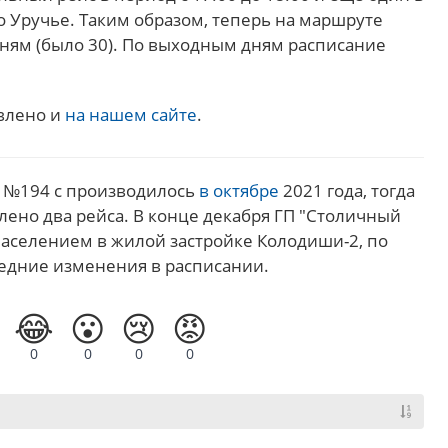
о Уручье. Таким образом, теперь на маршруте
дням (было 30). По выходным дням расписание
влено и
на нашем сайте
.
 №194 с производилось
в октябре
2021 года, тогда
лено два рейса. В конце декабря ГП "Столичный
населением в жилой застройке Колодиши-2, по
едние изменения в расписании.
😂
😮
😢
😡
0
0
0
0