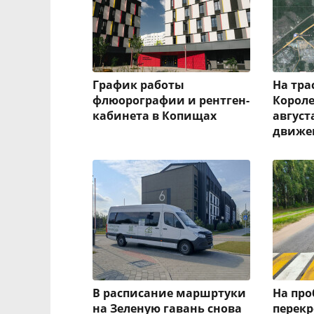
График работы
На тра
флюорографии и рентген-
Короле
кабинета в Копищах
август
движе
В расписание маршртуки
На пр
на Зеленую гавань снова
перекр