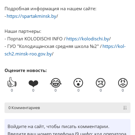
Подробная информация на нашем сайте:
-
https://spartakminsk.by
/
Наши партнеры:
- Портал KOLODISCHI INFO /
https://kolodischi.by
/
- ГУО "Колодищанская средняя школа №2" /
https://kol-
sch2.minsk-roo.gov.by
/
Оцените новость:
👍
❤️
😂
😮
😢
😡
0
0
0
0
0
0
0 Комментариев
Войдите на сайт, чтобы писать комментарии.
Введите ваш номер телефона (9 цифр: код оператора