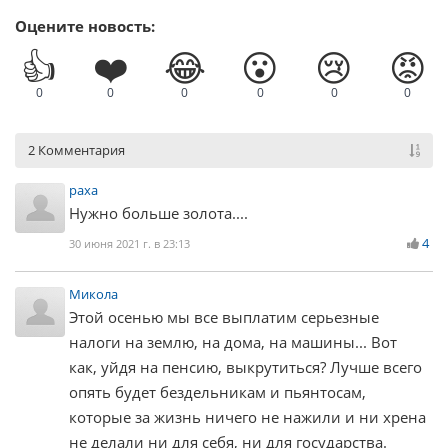
Оцените новость:
👍
❤️
😂
😮
😢
😡
0
0
0
0
0
0
2 Комментария
paxa
Нужно больше золота....
4
30 июня 2021 г. в 23:13
Микола
Этой осенью мы все выплатим серьезные
налоги на землю, на дома, на машины... Вот
как, уйдя на пенсию, выкрутиться? Лучше всего
опять будет бездельникам и пьянтосам,
которые за жизнь ничего не нажили и ни хрена
не делали ни для себя, ни для государства.