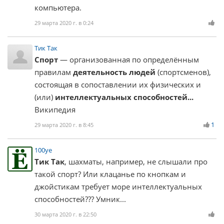
компьютера.
29 марта 2020 г. в 0:24
Тик Так
Спорт
— организованная по определённым
правилам
деятельность людей
(спортсменов),
состоящая в сопоставлении их физических и
(или)
интеллектуальных способностей...
Википедия
1
29 марта 2020 г. в 8:45
100ye
Тик Так
, шахматы, например, не слышали про
такой спорт? Или клацанье по кнопкам и
джойстикам требует море интеллектуальных
способностей??? Умник...
30 марта 2020 г. в 22:50