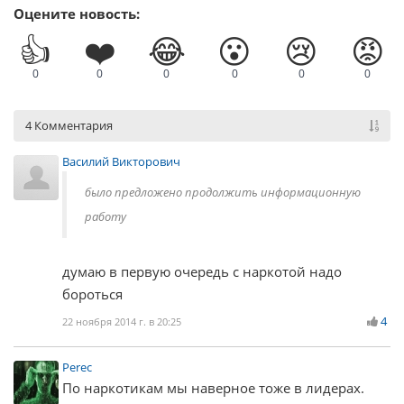
Оцените новость:
👍
❤️
😂
😮
😢
😡
0
0
0
0
0
0
4 Комментария
Василий Викторович
было предложено продолжить информационную
работу
думаю в первую очередь с наркотой надо
бороться
4
22 ноября 2014 г. в 20:25
Perec
По наркотикам мы наверное тоже в лидерах.