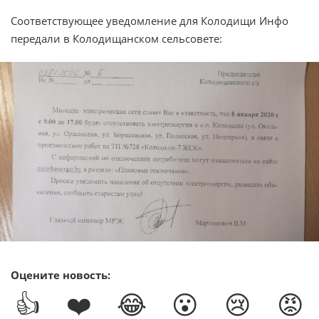
Соответствующее уведомление для Колодищи Инфо
передали в Колодищанском сельсовете:
Оцените новость:
👍
❤️
😂
😮
😢
😡