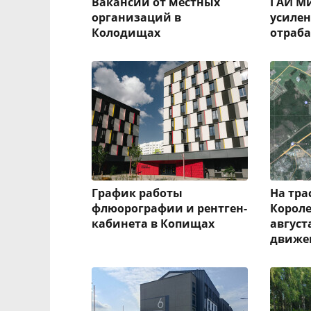
Вакансии от местных
ГАИ Ми
организаций в
усиле
Колодищах
отраба
График работы
На тра
флюорографии и рентген-
Короле
кабинета в Копищах
август
движе