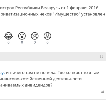
стров Республики Беларусь от 1 февраля 2016
приватизационных чеков "Имущество" установлен
😂
😮
😢
😡
0
0
0
0
by.
и ничего там не поняла. Где конкретно я там
финансово-хозяйственной деятельности
лачиваемых дивидендов?