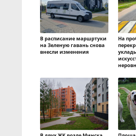
В расписание маршртуки
На пр
на Зеленую гавань снова
перекр
внесли изменения
уклад
искусс
неров
В двух ЖК возле Минска
Площад