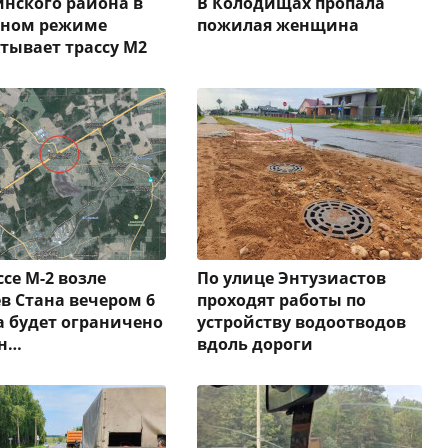
нского района в
В Колодищах пропала
нном режиме
пожилая женщина
тывает трассу М2
ссе М-2 возле
По улице Энтузиастов
в Стана вечером 6
проходят работы по
а будет ограничено
устройству водоотводов
н…
вдоль дороги