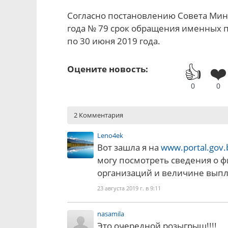
Согласно постановлению Совета Мини
года № 79 срок обращения именных 
по 30 июня 2019 года.
👍
❤️
Оцените новость:
0
0
2 Комментария
Leno4ek
Вот зашла я на
www.portal.gov.
могу посмотреть сведения о 
организаций и величине вып
23 августа 2019 г. в 9:11
nasamila
Это очередной розыгрыш!!!!