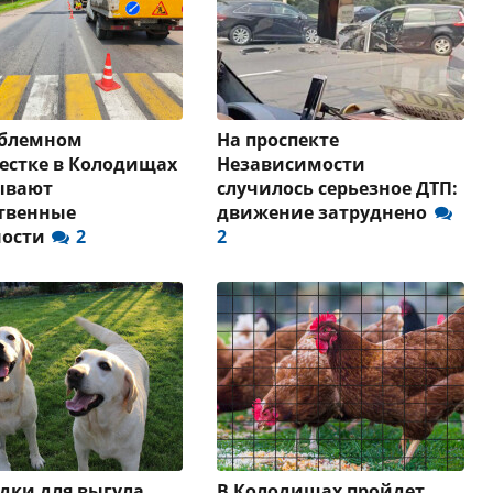
облемном
На проспекте
естке в Колодищах
Независимости
ывают
случилось серьезное ДТП:
твенные
движение затруднено
ности
2
2
ки для выгула,
В Колодищах пройдет