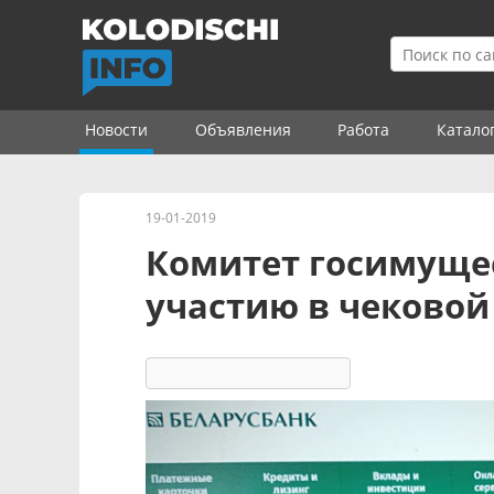
Новости
Объявления
Работа
Катало
19-01-2019
Комитет госимуще
участию в чеково
5231
2
комментария