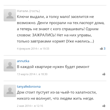
Натали. (гость)
Ключи выдали, а толку мало! заселится не
возможно. Денги просрали на тех.паспорт дома,
а теперь не знают с кого спрашивать! Одним
словом: ЗАЖРАЛИСЬ! Нет на них управы,
только завтраками кормят (Уже наелись...)
3
4 февраля 2014 г. в 19:33
annutka
В каждой квартире нужен будет ремонт
13 марта 2014 г. в 18:30
tanyafedorovna
Дом стоит пустует из-за чьей-то халатности,
никого не волнует, что людям жить негде.
2 мая 2014 г. в 12:16