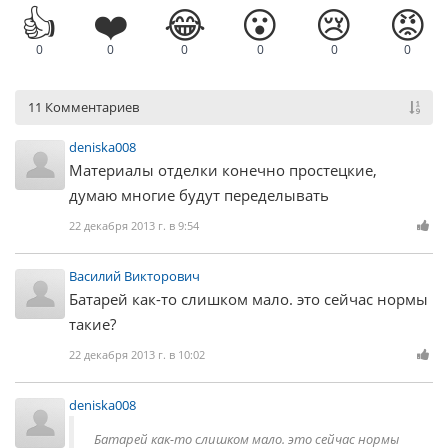
👍
❤️
😂
😮
😢
😡
0
0
0
0
0
0
11 Комментариев
deniska008
Материалы отделки конечно простецкие,
думаю многие будут переделывать
22 декабря 2013 г. в 9:54
Василий Викторович
Батарей как-то слишком мало. это сейчас нормы
такие?
22 декабря 2013 г. в 10:02
deniska008
Батарей как-то слишком мало. это сейчас нормы