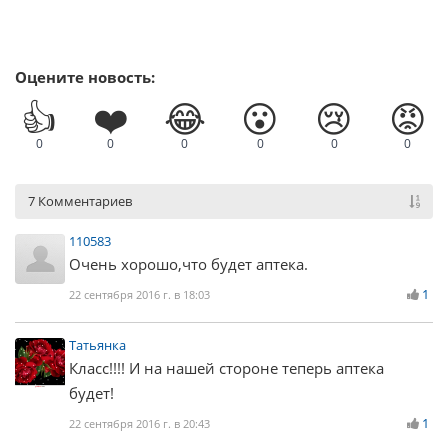
Оцените новость:
👍
❤️
😂
😮
😢
😡
0
0
0
0
0
0
7 Комментариев
110583
Очень хорошо,что будет аптека.
1
22 сентября 2016 г. в 18:03
Татьянка
Класс!!!! И на нашей стороне теперь аптека
будет!
1
22 сентября 2016 г. в 20:43