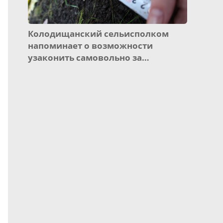
Колодищанский сельисполком
напоминает о возможности
узаконить самовольно за…