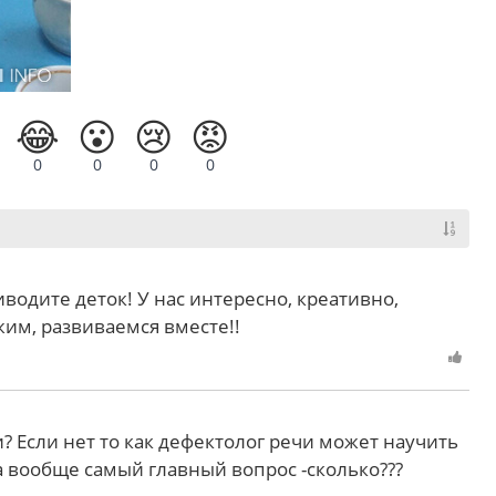
😂
😮
😢
😡
0
0
0
0
водите деток! У нас интересно, креативно,
жим, развиваемся вместе!!
? Если нет то как дефектолог речи может научить
 вообще самый главный вопрос -сколько???