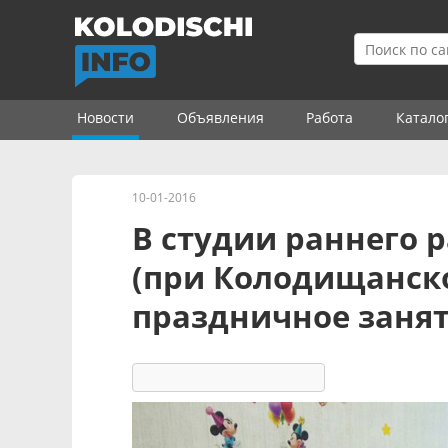
Новости
Объявления
Работа
Катало
10-01-2016
В студии раннего 
(при Колодищанск
праздничное заня
6535
9
комментариев