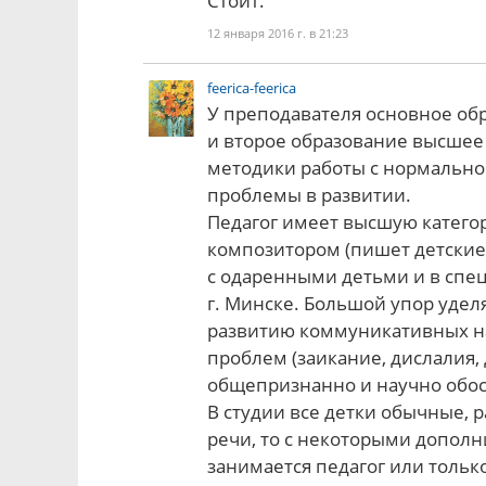
Стоит.
12 января 2016 г. в 21:23
feerica-feerica
У преподавателя основное обр
и второе образование высшее т
методики работы с нормальн
проблемы в развитии.
Педагог имеет высшую категор
композитором (пишет детские
с одаренными детьми и в спе
г. Минске. Большой упор уде
развитию коммуникативных н
проблем (заикание, дислалия, 
общепризнанно и научно обо
В студии все детки обычные, 
речи, то с некоторыми допол
занимается педагог или тольк