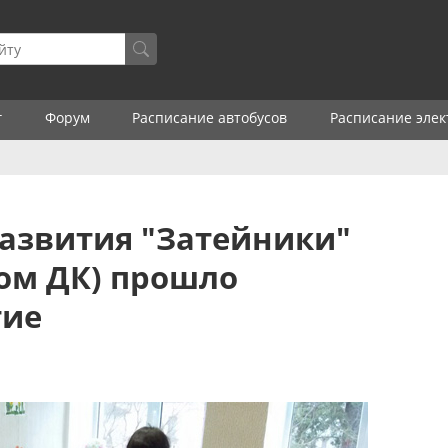
г
Форум
Расписание автобусов
Расписание элек
развития "Затейники"
ом ДК) прошло
тие