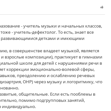
азование - учитель музыки и начальных классов,
оже - учитель-дефектолог. То есть, знает все
о развивающимися детками и имкющими
ию, в совершенстве владеет музыкой, является
 и взрослые композиции), практикует в гимназии
циальной школе для детей с нарушениями речи в
ляет коррекции эмоционально-волевой сферы,
авыков, преодолению и ослаблению речевых
дизартрия, ОНР) через музыку и логоритмику, что
снованно.
развитые, общительные. Если есть пооблемы в
нительно, помимо подгрупповых занятий,
о индивидуально.