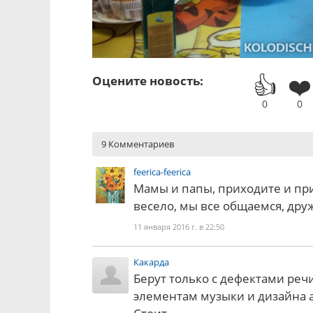
👍
❤️
Оцените новость:
0
0
9 Комментариев
feerica-feerica
Мамы и папы, приходите и при
весело, мы все общаемся, дру
11 января 2016 г. в 22:50
Какарда
Берут только с дефектами речи
элементам музыки и дизайна а