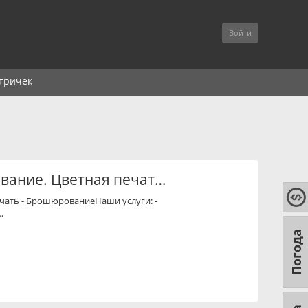
Войти
тричек
вание. Цветная печат…
печать - БрошюрованиеНаши услуги: -
…
Погода