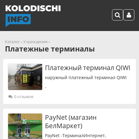
Каталог
-
Учреждения
-
Платежные терминалы
Платежный терминал QIWI
наружный платежный терминал QIWI
-
0 отзывов
PayNet (магазин
БелМаркет)
PayNet -ТерминалИнтернет,