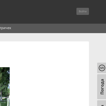
Войти
тричек
Погода