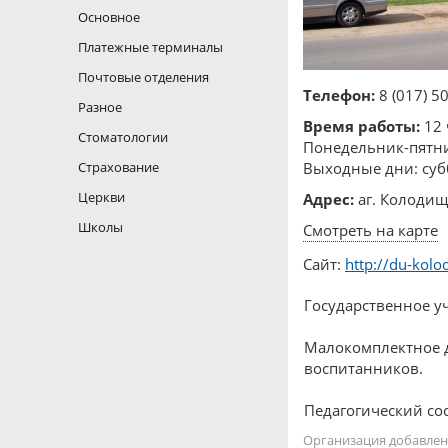
Основное
Платежные терминалы
Почтовые отделения
Телефон:
8 (017) 5
Разное
Время работы:
12 
Стоматологии
Понедельник-пятниц
Страхование
Выходные дни: суб
Церкви
Адрес:
аг. Колодищ
Школы
Смотреть на карте
Сайт:
http://du-kolo
Государственное у
Малокомплектное д
воспитанников.
Педагогический со
Организация добавлена