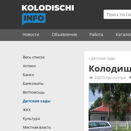
Новости
Объявления
Работа
Катало
Весь список
Детские сады
Колодищ
Аптеки
Банки
24253
просмотра
Банкоматы
Ветпомощь
Детские сады
ЖКХ
Культура
Местная власть