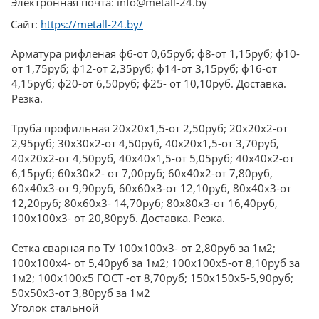
Электронная почта: info@metall-24.by
Сайт:
https://metall-24.by/
Арматура рифленая ф6-от 0,65руб; ф8-от 1,15руб; ф10-
от 1,75руб; ф12-от 2,35руб; ф14-от 3,15руб; ф16-от
4,15руб; ф20-от 6,50руб; ф25- от 10,10руб. Доставка.
Резка.
Труба профильная 20х20х1,5-от 2,50руб; 20х20х2-от
2,95руб; 30х30х2-от 4,50руб, 40х20х1,5-от 3,70руб,
40х20х2-от 4,50руб, 40х40х1,5-от 5,05руб; 40х40х2-от
6,15руб; 60х30х2- от 7,00руб; 60х40х2-от 7,80руб,
60х40х3-от 9,90руб, 60х60х3-от 12,10руб, 80х40х3-от
12,20руб; 80х60х3- 14,70руб; 80х80х3-от 16,40руб,
100х100х3- от 20,80руб. Доставка. Резка.
Сетка сварная по ТУ 100х100х3- от 2,80руб за 1м2;
100х100х4- от 5,40руб за 1м2; 100х100х5-от 8,10руб за
1м2; 100х100х5 ГОСТ -от 8,70руб; 150х150х5-5,90руб;
50х50х3-от 3,80руб за 1м2
Уголок стальной