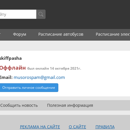
г
Форум
Расписание автобусов
Расписание элек
skiffpasha
Оффлайн
был онлайн 14 октября 2021г.
Email:
musorospam@gmail.com
Отправить личное сообщение
Сообщить новость
Полезная информация
РЕКЛАМА НА САЙТЕ
О САЙТЕ
ПРАВИЛА