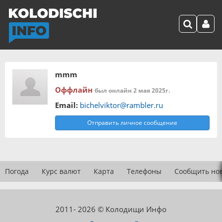
mmm
Оффлайн
был онлайн 2 мая 2025г.
Email:
bichelviktor@rambler.ru
Отправить личное сообщение
Погода
Курс валют
Карта
Телефоны
Сообщить но
2011- 2026 © Колодищи Инфо