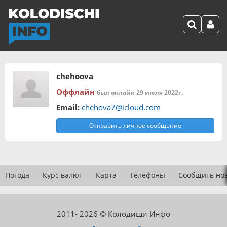
chehoova
Оффлайн
был онлайн 29 июля 2022г.
Email:
chehova7@icloud.com
Отправить личное сообщение
Погода
Курс валют
Карта
Телефоны
Сообщить но
2011- 2026 © Колодищи Инфо