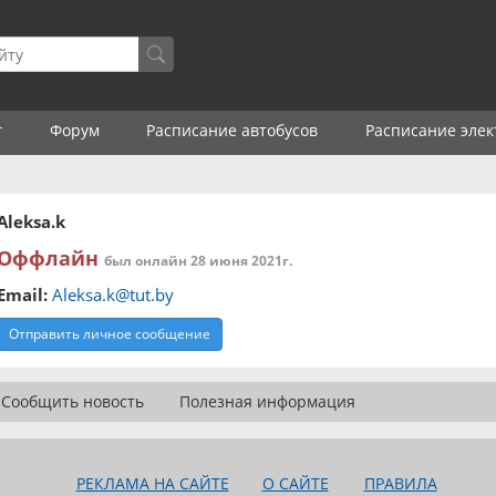
г
Форум
Расписание автобусов
Расписание элек
Aleksa.k
Оффлайн
был онлайн 28 июня 2021г.
Email:
Aleksa.k@tut.by
Отправить личное сообщение
Сообщить новость
Полезная информация
РЕКЛАМА НА САЙТЕ
О САЙТЕ
ПРАВИЛА