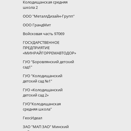
Колодищанская средняя
школа 2
ООО "МеталлДизайн-Групп"
ООО ГрандМит
Войсковая часть 97069
ГОСУДАРСТВЕННОЕ
ПРЕДПРИЯТИЕ
«МИНРАЙГОРРЕМАВТОДОР»
ГУО "Боровлянский детский
сад1"
ГУО "Колодищанский
детский сад №1"
ГУО «Колодищанский
детский сад 2»
ГУО"Колодищанская
средняя школа"
ГеосИдеал
ЗАО "МАП ЗАО" Минский