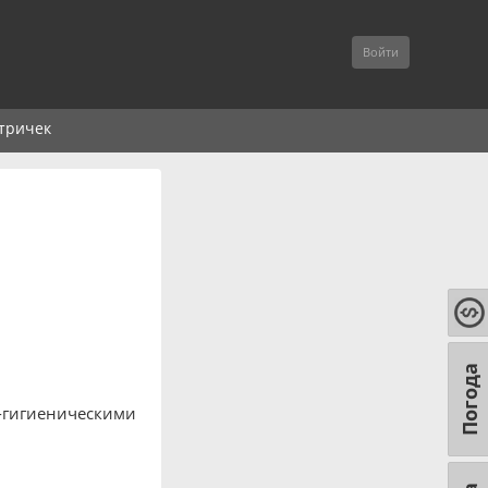
Войти
тричек
Погода
о-гигиеническими