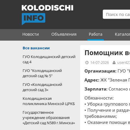
Новости
Объявления
Работа
Катало
Все вакансии
Помощник в
ГУО Колодищанский детский
сад 4
14-07-2026
user42
ГУО "Колодищанский
Организация:
ГУО "
детский сад № 5"
Адрес:
ЖК "Зеленая Г
ГУО «Колодищанский
Зарплата:
Согласно 
детский сад 3»
Обязанности:
Колодищанская
поликлиника Минской ЦРКБ
• Уборка группового
• Получение и разда
Государственное
требованиями;
учреждение образования
• Оказание помощи в
«Детский сад N589 г.Минска»