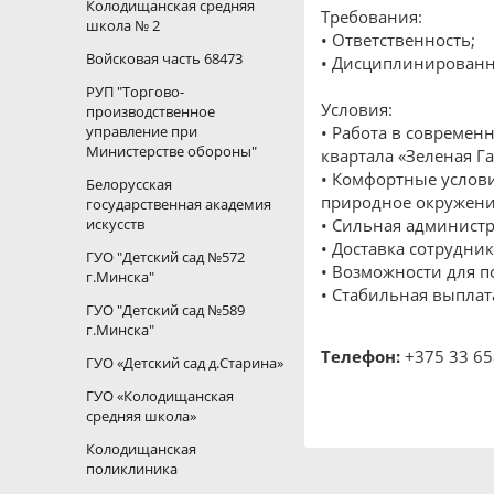
Колодищанская средняя
Требования:
школа № 2
• Ответственность;
Войсковая часть 68473
• Дисциплинированн
РУП "Торгово-
Условия:
производственное
управление при
• Работа в современ
Министерстве обороны"
квартала «Зеленая Га
• Комфортные услов
Белорусская
природное окружение
государственная академия
искусств
• Сильная админист
• Доставка сотрудник
ГУО "Детский сад №572
• Возможности для 
г.Минска"
• Стабильная выплат
ГУО "Детский сад №589
г.Минска"
Телефон:
+375 33 65
ГУО «Детский сад д.Старина»
ГУО «Колодищанская
средняя школа»
Колодищанская
поликлиника