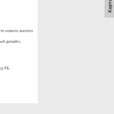
Карта
те нового жилого
ый дизайн,
у РБ.