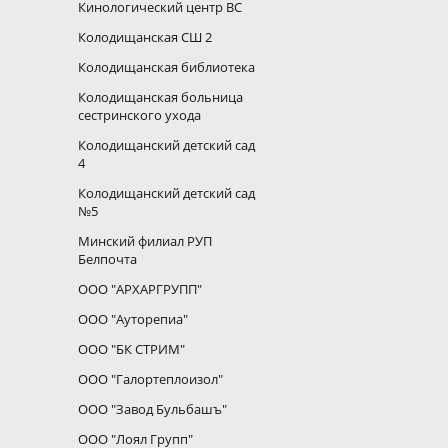
Кинологический центр ВС
Колодищанская СШ 2
Колодищанская библиотека
Колодищанская больница
сестринского ухода
Колодищанский детский сад
4
Колодищанский детский сад
№5
Минский филиал РУП
Белпочта
ООО "АРХАРГРУПП"
ООО "Ауторепиа"
ООО "БК СТРИМ"
ООО "Галортеплоизол"
ООО "Завод Бульбашъ"
ООО "Лоял Групп"