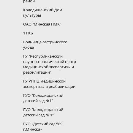
район
Колодищанский Дом
культуры
ОАО "Минская ПМК"
1 ГКБ
Больница сестринского
ухода
ГУ "Республиканский
научно-практический центр
медицинской экспертизы и
реабилитации"
ГУ РНПЦ медицинской
экспертизы и реабилитации
ГУО "Колодищанский
детский сад №1"
ГУО "Колодищанский
детский сад № 1"
ГУО «Детский сад 589
г.Минска»