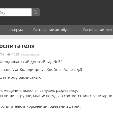
г
Форум
Расписание автобусов
Расписание элек
оспитателя
709
1613 просмотров
Колодищанский детский сад № 5"
авань", аг.Колодищи, ул.Хвойная Аллея, д.3
штатному расписанию
 помещения, включая санузел, раздевалку;
ча пищи в группе, мытьё посуды в соответствии с санитарн
оспитателю в кормлении, одевании детей.