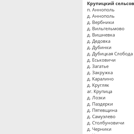
Крупицкий сельсов
п. Аннополь
д. Аннополь
д. Вербники
д. Вильгельмово
д. Вишневка
д. Дедовка
д. Дубинки
д. Дубицкая Слобода
д. Еськовичи
д. Загатье
д. Закружка
д. Каралино
д. Кругляк
аг. Крупица
д. Лозки
д. Паздерки
д. Пятевщина
д. Самуэлево
д. Столбуновичи
д. Черники