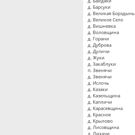
д. Байдаки
д. Барсуки
д. Великая Борздынь
д. Великое Село
д. Вишневка
д. Воловщина
д. Горани
д. Дуброва
д. Дуличи
д. Жуки
д. Закаблуки
п. Звенячи
д. Звенячи
д. Ислочь
д. Казаки
д. Казельщина
д. Капличи
д. Карасевщина
д. Красное
д. Крылово
д. Лисовщина
д. Лихачи