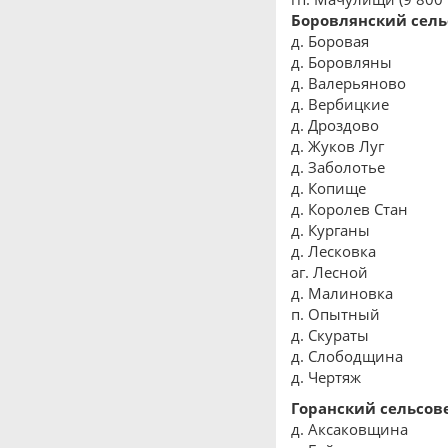
Боровлянский сель
д. Боровая
д. Боровляны
д. Валерьяново
д. Вербицкие
д. Дроздово
д. Жуков Луг
д. Заболотье
д. Копище
д. Королев Стан
д. Курганы
д. Лесковка
аг. Лесной
д. Малиновка
п. Опытный
д. Скураты
д. Слободщина
д. Чертяж
Горанский сельсов
д. Аксаковщина