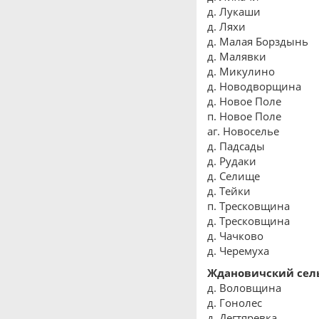
д. Лукаши
д. Ляхи
д. Малая Борздынь
д. Малявки
д. Микулино
д. Новодворщина
д. Новое Поле
п. Новое Поле
аг. Новоселье
д. Падсады
д. Рудаки
д. Селище
д. Тейки
п. Тресковщина
д. Тресковщина
д. Чачково
д. Черемуха
Ждановичский сел
д. Воловщина
д. Гонолес
д. Дегтяревка