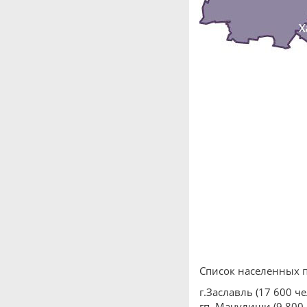
Список населенных 
г.Заславль (17 600 че
гп. Мачулищи (9 800 