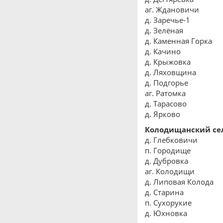
аг. Ждановичи
д. Заречье-1
д. Зелёная
д. Каменная Горка
д. Качино
д. Крыжовка
д. Ляховщина
д. Подгорье
аг. Ратомка
д. Тарасово
д. Ярково
Колодищанский се
д. Глебковичи
п. Городище
д. Дубровка
аг. Колодищи
д. Липовая Колода
д. Старина
п. Сухорукие
д. Юхновка