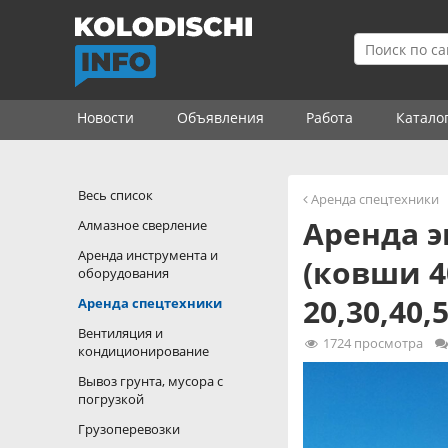
Новости
Объявления
Работа
Катало
Весь список
Аренда спецтехники
Аренда э
Алмазное сверление
Аренда инструмента и
(ковши 4
оборудования
20,30,40
Аренда спецтехники
Вентиляция и
1724
просмотра
кондиционирование
Вывоз грунта, мусора с
погрузкой
Грузоперевозки