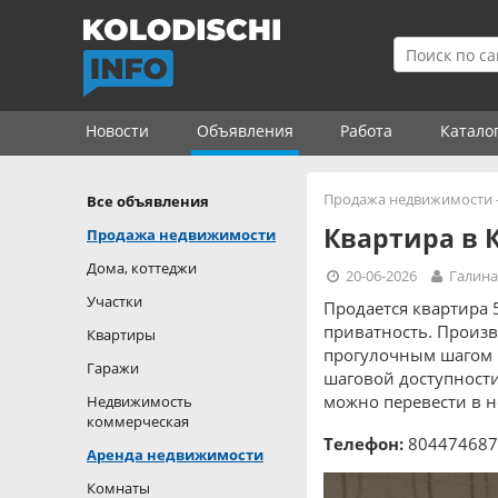
Новости
Объявления
Работа
Катало
Продажа недвижимости
Все объявления
Квартира в 
Продажа недвижимости
Дома, коттеджи
20-06-2026
Галин
Участки
Продается квартира 
приватность. Произв
Квартиры
прогулочным шагом и
Гаражи
шаговой доступности
можно перевести в 
Недвижимость
коммерческая
Телефон:
804474687
Аренда недвижимости
Комнаты