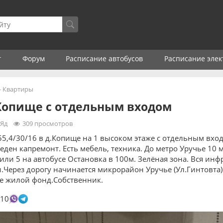
г
Форум
Расписание автобусов
Расписание элек
-
Квартиры
Копище с отдельным входом
аЯд
309
просмотров
55,4/30/16 в д.Копище на 1 высоком этаже с отдельным вхо
еден капремонт. Есть мебель, техника. До метро Уручье 10
ли 5 на автобусе Остановка в 100м. Зелёная зона. Вся инф
.Через дорогу начинается микрорайон Уручье (Ул.Гинтовта
не жилой фонд.Собственник.
10