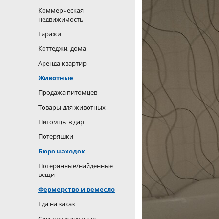
Коммерческая
недвижимость
Гаражи
Коттеджи, дома
Аренда квартир
Животные
Продажа питомцев
Товары для животных
Питомцы в дар
Потеряшки
Бюро находок
Потерянные/найденные
вещи
Фермерство и ремесло
Еда на заказ
Сельхоз животные