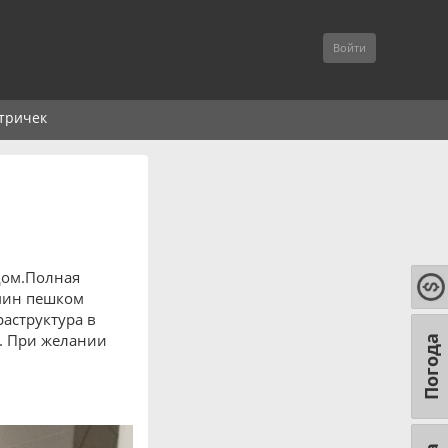
Войти
тричек
дом.Полная
 мин пешком
раструктура в
). При желании
Погода