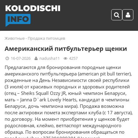
Животные
-
Продажа питомцев
Американский питбультерьер щенки
16-07-2026
nadusha11
4257
Предлагаются для бронирования породные щенки
американского питбультерьера (american pit bull terrier),
рожденные на День Независимости своей республики
(3 июля) от красивых породных и здоровых родителей
(отец – Sheiks Squall Ozzy JR, юный чемпион Беларуси,
мать – Janna D`ark Lovely Hearts, кандидат в чемпионы
Беларуси, дочь чемпиона мира). Продажа возможна
после актировки помета экспертами клуба (с 17 августа),
по договору. На момент приобретения у щенков будет
родословная, клеймо, ветпаспорт международного
образца. По вопросам бронирования обращаться по