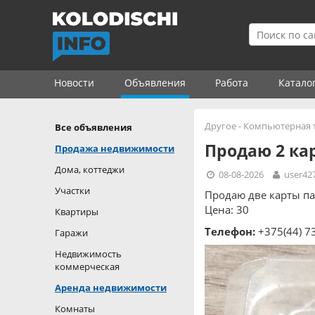
Новости
Объявления
Работа
Катало
Другое
-
Компьютерная т
Все объявления
Продаю 2 кар
Продажа недвижимости
Дома, коттеджи
08-08-2026
user42
Участки
Продаю две карты па
Цена: 30
Квартиры
Телефон:
+375(44) 7
Гаражи
Недвижимость
коммерческая
Аренда недвижимости
Комнаты