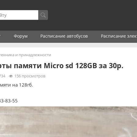
г
Форум
Расписание автобусов
Расписание элек
ехника и принадлежности
ты памяти Micro sd 128GB за 30р.
734
156
просмотров
мяти на 128гб.
33-83-55